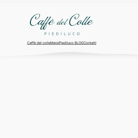
Caffè del colle
Menù
Piediluco BLOG
Contatti