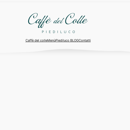
Caffè del colle
Menù
Piediluco BLOG
Contatti